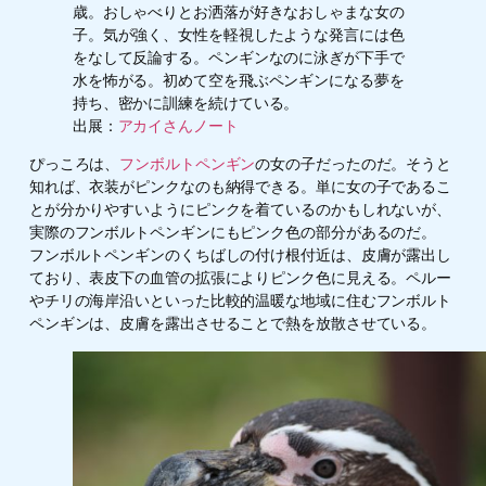
歳。おしゃべりとお洒落が好きなおしゃまな女の
子。気が強く、女性を軽視したような発言には色
をなして反論する。ペンギンなのに泳ぎが下手で
水を怖がる。初めて空を飛ぶペンギンになる夢を
持ち、密かに訓練を続けている。
出展：
アカイさんノート
ぴっころは、
フンボルトペンギン
の女の子だったのだ。そうと
知れば、衣装がピンクなのも納得できる。単に女の子であるこ
とが分かりやすいようにピンクを着ているのかもしれないが、
実際のフンボルトペンギンにもピンク色の部分があるのだ。
フンボルトペンギンのくちばしの付け根付近は、皮膚が露出し
ており、表皮下の血管の拡張によりピンク色に見える。ペルー
やチリの海岸沿いといった比較的温暖な地域に住むフンボルト
ペンギンは、皮膚を露出させることで熱を放散させている。