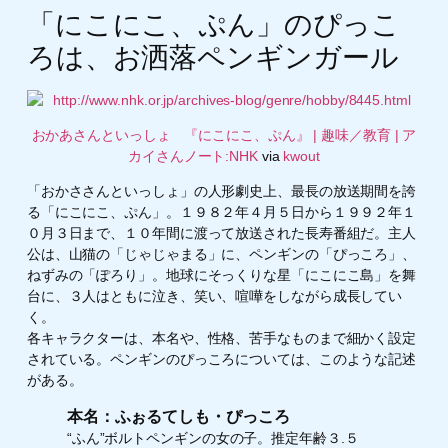
「にこにこ、ぷん」のぴっこ
ろは、お洒落ペンギンガール
おかあさんといっしょ 『にこにこ、ぷん』 | 趣味／教育 | ア
カイさんノート:NHK
via
kwout
「おかささんといっしょ」の人形劇史上、最長の放送期間を誇
る「にこにこ、ぷん」。１９８２年４月５日から１９９２年１
０月３日まで、１０年間に渡って放送された長寿番組だ。主人
公は、山猫の「じゃじゃまる」に、ペンギンの「ぴっころ」、
ねずみの「ぽろり」。地球にそっくりな星「にこにこ島」を舞
台に、３人はともに泣き、笑い、喧嘩をしながら成長してい
く。
各キャラクターは、本名や、性格、苦手なものまで細かく設定
されている。ペンギンのぴっころについては、このような記述
がある。
本名：ふぉるてしも・ぴっころ
“ふん”ボルトペンギンの女の子。推定年齢３.５