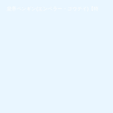
皇帝ペンギン(エンペラー・コウテイ)【特
徴・生態】
【皇帝ペンギンの特徴・生態】世界最大のペンギン | 英名・学
名・分布・体長・餌・潜水能力・寿命・天敵・生息地・外観・
習性と行動・繁殖・生息状況・展示されてる水族館について解
説する。
2014年10月13日
ペンギン種類