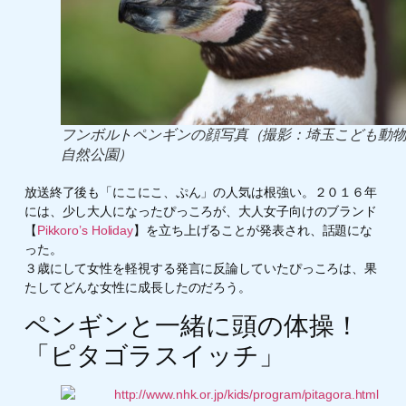
フンボルトペンギンの顔写真（撮影：埼玉こども動
自然公園）
放送終了後も「にこにこ、ぷん」の人気は根強い。２０１６年
には、少し大人になったぴっころが、大人女子向けのブランド
【
Pikkoro’s Holiday
】を立ち上げることが発表され、話題にな
った。
３歳にして女性を軽視する発言に反論していたぴっころは、果
たしてどんな女性に成長したのだろう。
ペンギンと一緒に頭の体操！
「ピタゴラスイッチ」