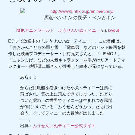
風船ペンギンの双子・ペンとギン
NHKアニメワールド ふうせんいぬティニー
via
kwout
Eテレで放送中の「ふうせんいぬ ティニー」。この番組は、
「おおかみこどもの雨と雪」「電車男」などのヒット映画を製
作した映画プロデューサー・川村元気さんと、「LISMO！」
「ニャンまげ」などの人気キャラクターを手がけたアートディ
レクター・佐野研二郎さんが共著した絵本が元になっている。
あらすじ
からだに風船を巻きつけた小犬・ティニーは風に
飛ばされ、雲の上に飛んできてしまった。たどり
ついた雲の上の世界でティニーは生まれつき風船
が体についている「ふうせんどうぶつ」たちに出
会う。そしてティニーの大冒険がはじまった
――。
出典：
ふうせんいぬティニー公式サイト