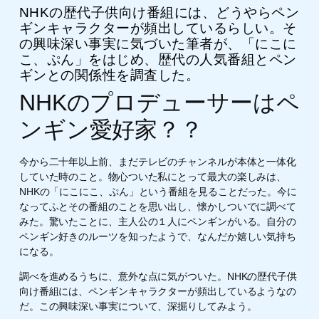
NHKの歴代子供向け番組には、どうやらペン
ギンキャラクターが頻出しているらしい。そ
の興味深い事実に気づいた筆者が、「にこに
こ、ぷん」をはじめ、歴代の人気番組とペン
ギンとの関係性を調査した。
NHKのプロデューサーはペ
ンギン愛好家？？
今から二十年以上前、まだテレビのチャンネルが本体と一体化
していた時のこと。物心ついた私にとって最大の楽しみは、
NHKの「にこにこ、ぷん」という番組を見ることだった。今に
なってふとその番組のことを思い出し、懐かしついでに調べて
みた。驚いたことに、主人公の１人にペンギンがいる。自分の
ペンギン好きのルーツを知ったようで、なんだか嬉しい気持ち
になる。
調べを進めるうちに、意外な点に気がついた。NHKの歴代子供
向け番組には、ペンギンキャラクターが頻出しているようなの
だ。この興味深い事実について、深掘りしてみよう。