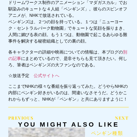
ドリームワークス制作のアニメーション「マダガスカル」でお
馴染みのキュートな４人組「ペンギンズ」。彼らのスピンオフ
アニメが、NHKで放送されている。
ペンギンズは、２つの顔を持っている。１つは「ニューヨー
ク・セントラルパーク動物園」でキュートな笑顔を振りまき、
人間に媚びる表の顔。もう１つは、動物園で起こるあらゆる難
事件を解決する秘密組織としての裏の顔。
各キャラクターの詳細や映画についての情報は、本ブログの
別
の記事
にまとめているので、是非そちらも見て頂きたい。何し
ろ、筆者はペンギンズの大ファンなのである。
☆放送予定
公式サイトへ
ここまでNHKの様々な番組を振り返ってみた。どうやらNHKの
内部にペンギン好きがいるのは、間違いなさそうだ。どうかこ
れからもずっと、NHKが「ペンギン」と共にありますように！
PREVIOUS
NEXT
YOU MIGHT ALSO LIKE
ペンギン種類