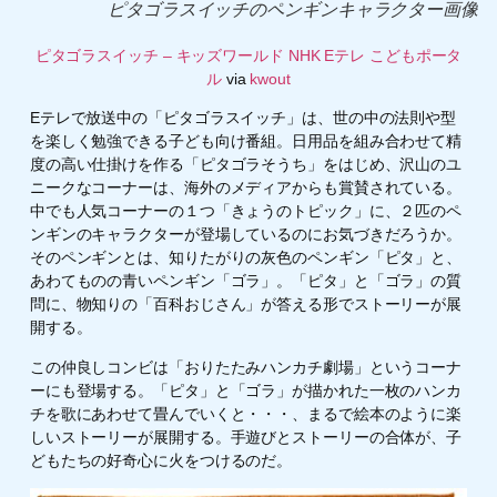
ピタゴラスイッチのペンギンキャラクター画像
ピタゴラスイッチ – キッズワールド NHK Eテレ こどもポータ
ル
via
kwout
Eテレで放送中の「ピタゴラスイッチ」は、世の中の法則や型
を楽しく勉強できる子ども向け番組。日用品を組み合わせて精
度の高い仕掛けを作る「ピタゴラそうち」をはじめ、沢山のユ
ニークなコーナーは、海外のメディアからも賞賛されている。
中でも人気コーナーの１つ「きょうのトピック」に、２匹のペ
ンギンのキャラクターが登場しているのにお気づきだろうか。
そのペンギンとは、知りたがりの灰色のペンギン「ピタ」と、
あわてものの青いペンギン「ゴラ」。「ピタ」と「ゴラ」の質
問に、物知りの「百科おじさん」が答える形でストーリーが展
開する。
この仲良しコンビは「おりたたみハンカチ劇場」というコーナ
ーにも登場する。「ピタ」と「ゴラ」が描かれた一枚のハンカ
チを歌にあわせて畳んでいくと・・・、まるで絵本のように楽
しいストーリーが展開する。手遊びとストーリーの合体が、子
どもたちの好奇心に火をつけるのだ。