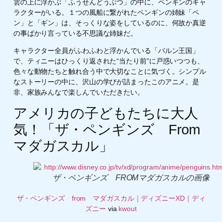
雲の上に浮かぶ「ふうせんどうぶつ」の中に、ペンギンのキャ
ラクターがいる。１つの風船に繋がれたペンギンの姉妹「ペ
ン」と「ギン」は、そっくりな姿をしているのに、何故か真逆
の事ばかり言っている不思議な姉妹だ。
キャラクター全員がふわふわと浮かんでいる「バルン王国」
で、ティニーはひっくり返された“当たり前”に戸惑いつつも、
色々な動物たちと触れ合う中で大切なことに気づく。シンプル
なストーリーの中に、沢山の学びが詰まったこのアニメ。是
非、家族みんなで楽しんでいただきたい。
アメリカの子どもたちに大人
気！「ザ・ペンギンズ From
マダガスカル」
ザ・ペンギンズ FROMマダガスカルの画像
ザ・ペンギンズ from マダガスカル｜ディズニーXD｜ディ
ズニー
via
kwout