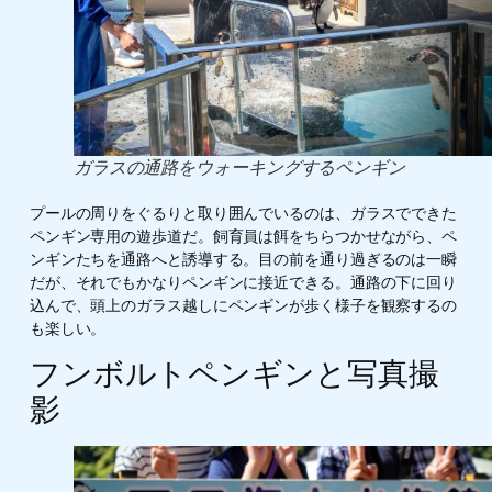
ガラスの通路をウォーキングするペンギン
プールの周りをぐるりと取り囲んでいるのは、ガラスでできた
ペンギン専用の遊歩道だ。飼育員は餌をちらつかせながら、ペ
ンギンたちを通路へと誘導する。目の前を通り過ぎるのは一瞬
だが、それでもかなりペンギンに接近できる。通路の下に回り
込んで、頭上のガラス越しにペンギンが歩く様子を観察するの
も楽しい。
フンボルトペンギンと写真撮
影