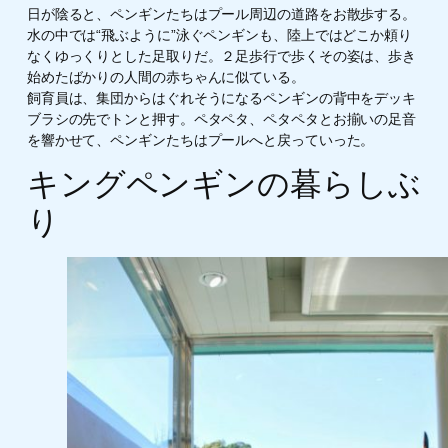
日が陰ると、ペンギンたちはプール周辺の道路をお散歩する。
水の中では“飛ぶように”泳ぐペンギンも、陸上ではどこか頼り
なくゆっくりとした足取りだ。２足歩行で歩くその姿は、歩き
始めたばかりの人間の赤ちゃんに似ている。
飼育員は、集団からはぐれそうになるペンギンの背中をデッキ
ブラシの先でトンと押す。ペタペタ、ペタペタとお揃いの足音
を響かせて、ペンギンたちはプールへと戻っていった。
キングペンギンの暮らしぶ
り