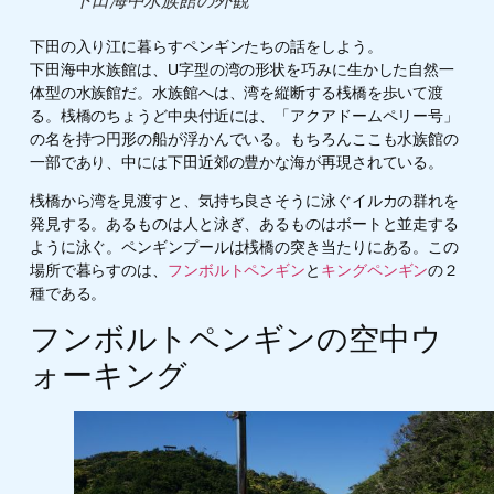
下田海中水族館の外観
下田の入り江に暮らすペンギンたちの話をしよう。
下田海中水族館は、U字型の湾の形状を巧みに生かした自然一
体型の水族館だ。水族館へは、湾を縦断する桟橋を歩いて渡
る。桟橋のちょうど中央付近には、「アクアドームペリー号」
の名を持つ円形の船が浮かんでいる。もちろんここも水族館の
一部であり、中には下田近郊の豊かな海が再現されている。
桟橋から湾を見渡すと、気持ち良さそうに泳ぐイルカの群れを
発見する。あるものは人と泳ぎ、あるものはボートと並走する
ように泳ぐ。ペンギンプールは桟橋の突き当たりにある。この
場所で暮らすのは、
フンボルトペンギン
と
キングペンギン
の２
種である。
フンボルトペンギンの空中ウ
ォーキング