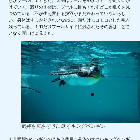
ちがプールに出てきた。３羽はプールをめがけて、小走りにか
けていく。残りの１羽は、プールに目もくれずどこか遠くを見
つめている。羽が生え変わる換羽がまだ終わっていないらし
い。身体はすっかりきれいなのに、頭だけモコモコとした毛が
残っている。１羽だけプールサイドに残されたその姿は、どこ
となく寂しげに見えた。
気持ち良さそうに泳ぐキングペンギン
１８種類のペンギンのうち２番目に身体の大きいキングペンギ