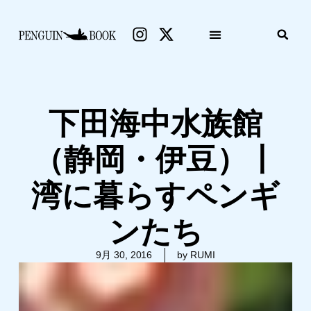
下田海中水族館
（静岡・伊豆）丨
湾に暮らすペンギ
ンたち
9月 30, 2016
by RUMI