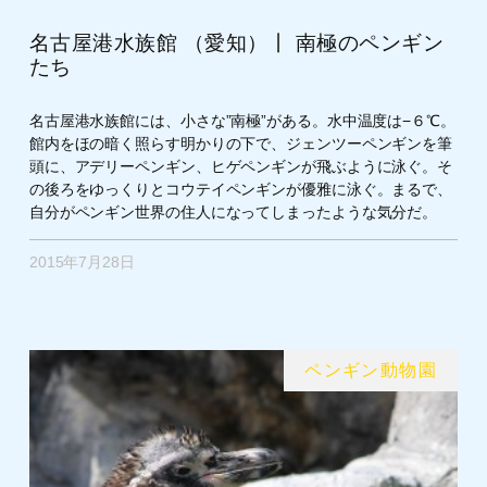
名古屋港水族館 （愛知）丨 南極のペンギン
たち
名古屋港水族館には、小さな”南極”がある。水中温度は−６℃。
館内をほの暗く照らす明かりの下で、ジェンツーペンギンを筆
頭に、アデリーペンギン、ヒゲペンギンが飛ぶように泳ぐ。そ
の後ろをゆっくりとコウテイペンギンが優雅に泳ぐ。まるで、
自分がペンギン世界の住人になってしまったような気分だ。
2015年7月28日
ペンギン動物園